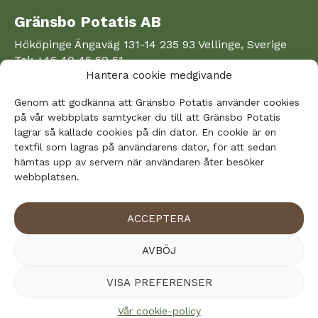
Gränsbo Potatis AB
Hököpinge Ängaväg 131-14 235 93 Vellinge, Sverige
Tel: +46 40 46 60 61
E-mail: info@gransbo.com
Hantera cookie medgivande
följ oss på Facebook
Genom att godkänna att Gränsbo Potatis använder cookies
Läs vår cookie-policy
på vår webbplats samtycker du till att Gränsbo Potatis
Hantera cookie medgivande
lagrar så kallade cookies på din dator. En cookie är en
textfil som lagras på användarens dator, för att sedan
hämtas upp av servern när användaren åter besöker
Handla våra produkter
webbplatsen.
Våra produkter säljs till Axfood och ICA bland andra,
vilket innebär att du kan hitta hela eller delar av vårt
ACCEPTERA
sortiment i ICA:s butiker och i Hemköp, Willys och
Citygross butiker. Vi säljer också potatis till
AVBÖJ
restaurang- och storköksgrossister och till några
lokala butiker och restauranger.
VISA PREFERENSER
Vår cookie-policy